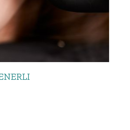
ENERLI
LI E QUANDO […]