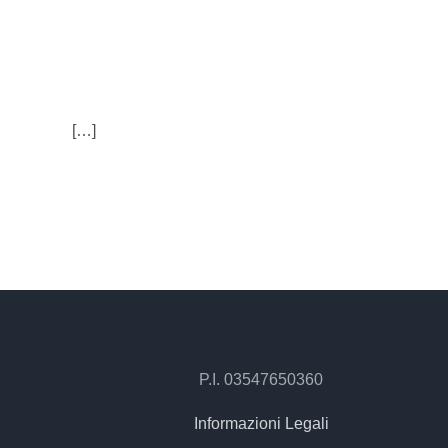
AVULSIO
[…]
P.I. 03547650360
Informazioni Legali