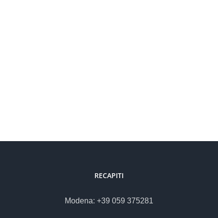
NE DENTALE: DI COSA SI
RECAPITI
Modena: +39 059 375281