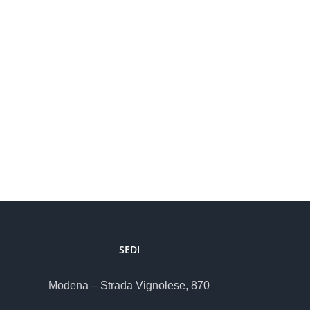
 TRATTA?
SEDI
Modena – Strada Vignolese, 870