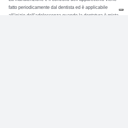
fatto periodicamente dal dentista ed è applicabile
all’inizio dell’adolescenza quando la dentatura è mista
e quindi sono presenti sia denti definitivi che da latte.
La cura quotidiana di questo tipo di apparecchio risulta
esser più complessa e richiede una certa attenzione
per quanto riguarda la pulizia che dovrà essere
accurata per non creare accumuli di tartaro e placca.
Apparecchio mobile o
trasparente
L’apparecchio ortodontico trasparente e mobile
è
difficile da individuare ed esteticamente migliore.
Come dice il nome questo apparecchio può essere