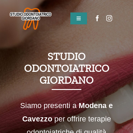
Salta
al
contenuto
Toggle
Navigation
Home
STUDIO
Chi siamo
ODONTOIATRICO
Staff
GIORDANO
Sedi
Siamo presenti a
Modena e
Prestazioni e Servizi
Cavezzo
per offrire terapie
odontoiatriche di qualità
Blog