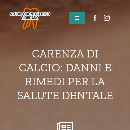
Salta
al
contenuto
Toggle
Navigation
Home
CARENZA DI
Chi siamo
CALCIO: DANNI E
Staff
RIMEDI PER LA
SALUTE DENTALE
Sedi
Prestazioni e Servizi
Blog