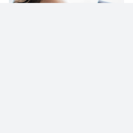
Sintomi e cause della
carenza di Calcio
Appare chiaro che la
mancanza di Calcio nel corpo
sia una carenza che va evitata
, ma come ci si rende
conto di assumere poco Calcio?