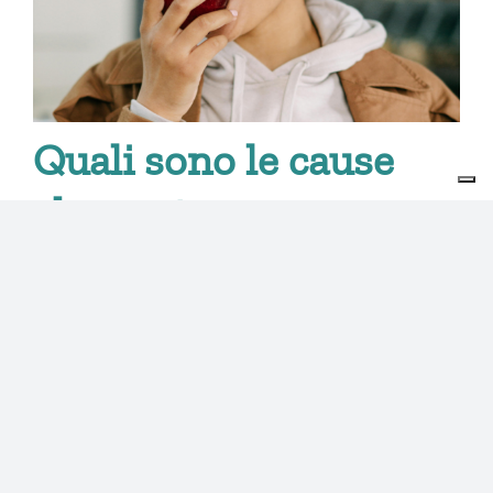
Quali sono le cause
che portano a una
masticazione
inefficiente?
Esistono
tre ragioni principali che portano a una
masticazione poco efficiente
:
quando
mancano elementi dentali:
portando ad
avere minor superficie masticatoria e una