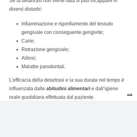
Se la detartrasi non viene fatta si può incappare in
diversi disturbi:
Infiammazione e rigonfiamento del tessuto
gengivale con conseguente gengivite;
Carie;
Retrazione gengivale;
Alitosi;
Malattie parodontali.
L’efficacia della detartrasi e la sua durata nel tempo è
influenzata dalle
abitudini alimentari
e dall’igiene
orale quotidiana effettuata dal paziente.
Grazie ai controlli periodici dal dentista e un’efficace
igiene orale, gli effetti della detartrasi possono durare
diversi mesi.