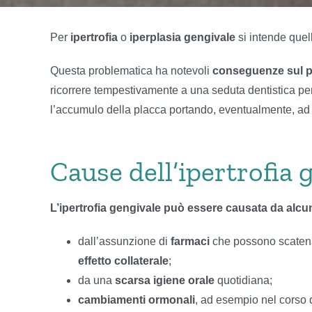
Per
ipertrofia
o
iperplasia gengivale
si intende quel
Questa problematica ha notevoli
conseguenze sul pro
ricorrere tempestivamente a una seduta dentistica per 
l’accumulo della placca portando, eventualmente, ad a
Cause dell’ipertrofia 
L’ipertrofia gengivale può essere causata da alcun
dall’assunzione di
farmaci
che possono scaten
effetto collaterale
;
da una
scarsa igiene orale
quotidiana;
cambiamenti ormonali
, ad esempio nel corso 