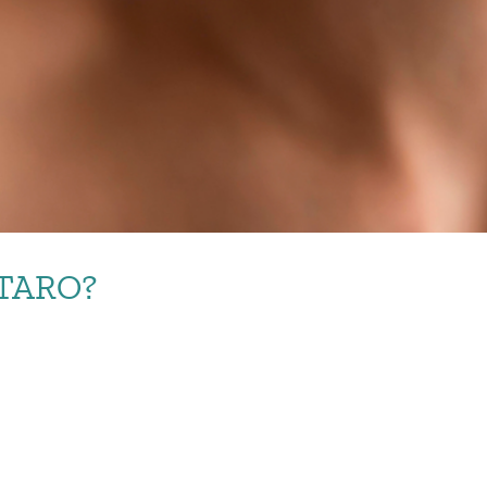
RTARO?
CHÈ SI FORMA IL TART