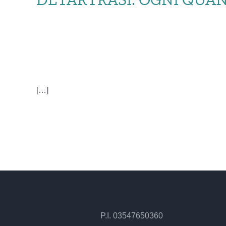
DETAR
[…]
P.I. 03547650360