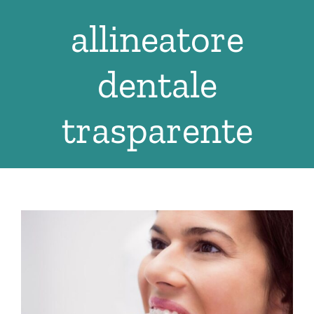
Salta
allineatore
al
contenuto
dentale
trasparente