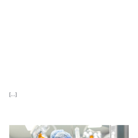
TERAPIA
OMEOPATICA IN
CHIRURGIA
PARODONTALE
[…]