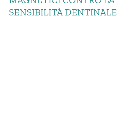
MAGNETICI CONTRO LA
SENSIBILITÀ DENTINALE
CALBOTS: I
NANOBOT
MAGNETICI
CONTRO LA
SENSIBILITÀ […]