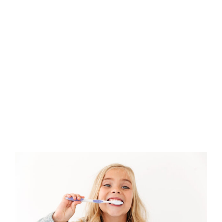
GENERALE IN
ORTODONZIA:
QUANDO E PERCHÈ
[…]