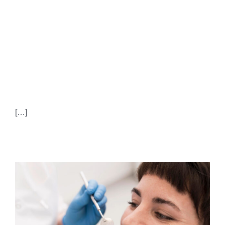
APICALE: IL RUOLO
DEL SISTEMA
IMMUNITARIO
[…]