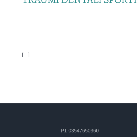
TRAUMI DE
[…]
P.I. 03547650360