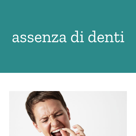
Salta
al
contenuto
assenza di denti