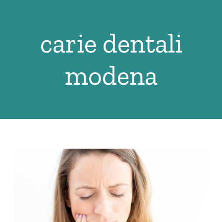
Salta
al
carie dentali
contenuto
modena