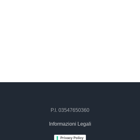
CAUSE, I SINTOMI E
[…]
P.I. 03547650360
Informazioni Legali
Privacy Policy