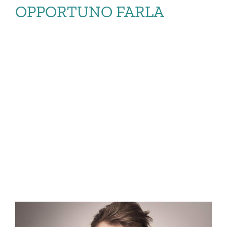
OPPORTUNO FARLA
OTTURAZIONE
DENTALE: COS’È E
QUANDO È
OPPORTUNO […]