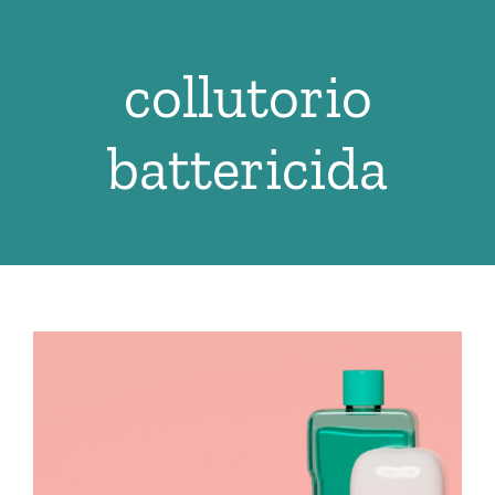
Salta
al
collutorio
contenuto
battericida