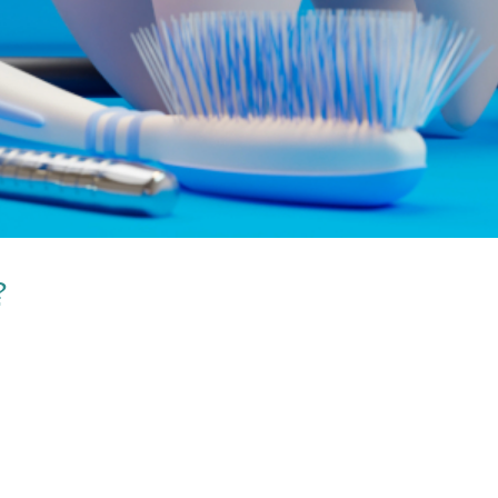
?
COM’È FATTO UN DENTE