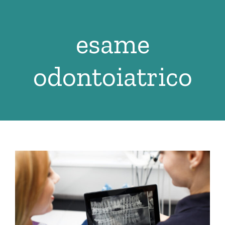
Salta
al
esame
contenuto
odontoiatrico