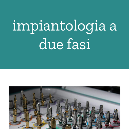
Salta
al
impiantologia a
contenuto
due fasi