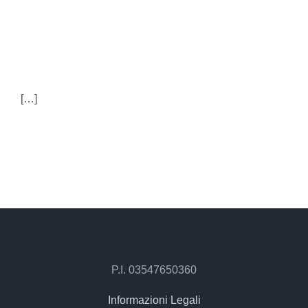
NUOVE FRONTIERE
TECNOLOGICHE
[…]
P.I. 03547650360
Informazioni Legali