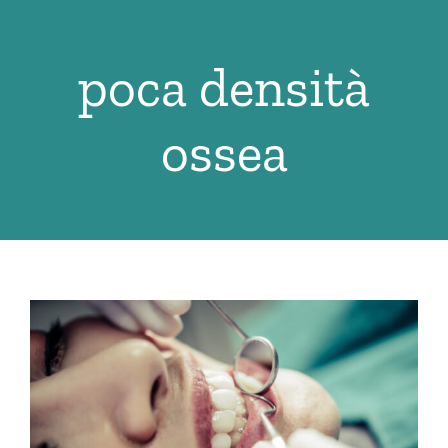
Salta
al
poca densità
contenuto
ossea