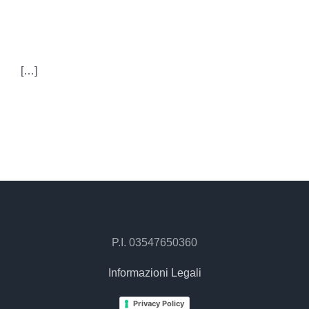
UTILIZZARLO?
[…]
P.I. 03547650360
Informazioni Legali
Privacy Policy