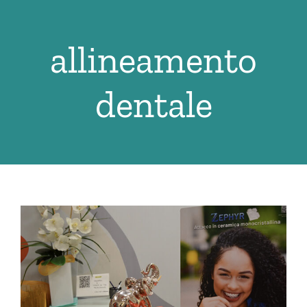
Salta
al
allineamento
contenuto
dentale