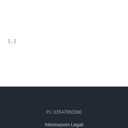
TRASPARENTE:
QUALE SCEGLIERE?
[…]
P.I. 03547650360
Informazioni Legali