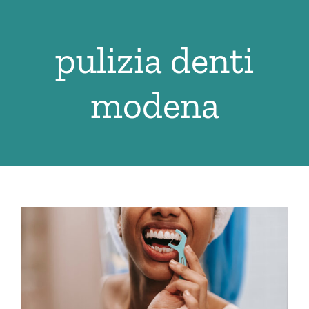
Salta
al
pulizia denti
contenuto
modena