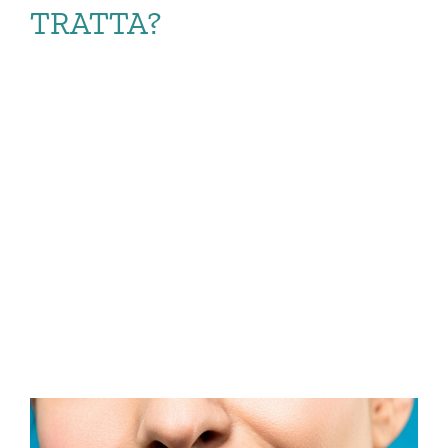
TRATTA?
DETARTRASI O
ABLAZIONE DEL
TARTARO: DI COSA
[…]